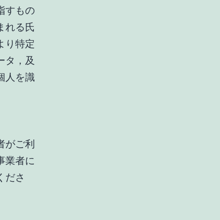
指すもの
まれる氏
より特定
ータ，及
個人を識
者がご利
事業者に
くださ